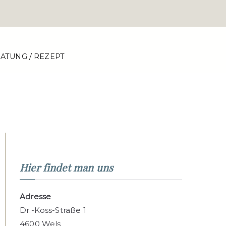
OGIE KILBERTUS
ATUNG / REZEPT
Kilbertus - Facharzt für Haut und
kheiten in Wels, Oberösterreich
x Jakob Kilbertus
Hier findet man uns
Adresse
Dr.-Koss-Straße 1
4600 Wels