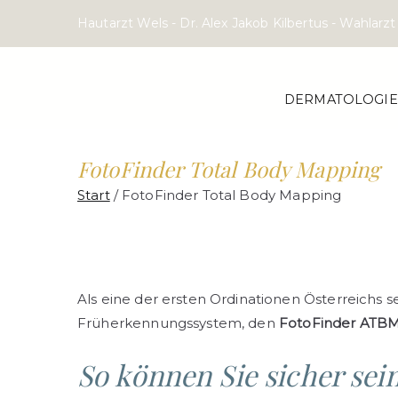
Zum
Hautarzt Wels - Dr. Alex Jakob Kilbertus - Wahlar
Inhalt
springen
DERMATOLOGIE
FotoFinder Total Body Mapping
Start
FotoFinder Total Body Mapping
Als eine der ersten Ordinationen Österreichs 
Früherkennungssystem, den
FotoFinder ATBM
So können Sie sicher sein