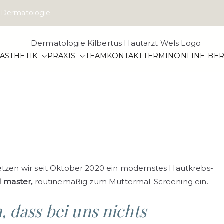
zt Dermatologie
DERMATOL
ÄSTHETIK
PRAXIS
TEAM
KONTAKT
TERMIN
ONLINE-BER
Dr. Alex Jakob 
Geschlechtskran
– Dr. Ale
setzen wir seit Oktober 2020 ein modernstes Hautkrebs-
 master,
routinemäßig zum Muttermal-Screening ein.
, dass bei uns nichts