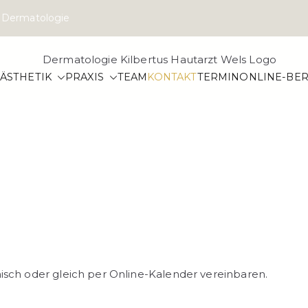
zt Dermatologie
DERMATOL
ÄSTHETIK
PRAXIS
TEAM
KONTAKT
TERMIN
ONLINE-BER
Dr. Alex Jakob 
Geschlechtskran
– Dr. Ale
isch oder gleich per Online-Kalender vereinbaren.