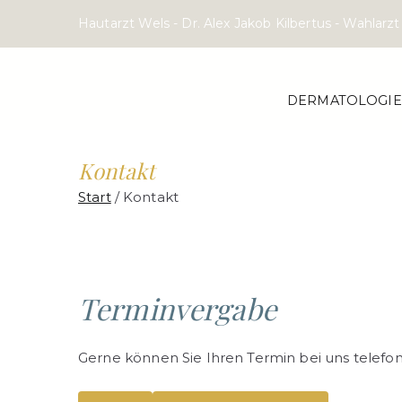
Zum
Hautarzt Wels - Dr. Alex Jakob Kilbertus - Wahlar
Inhalt
springen
DERMATOLOGIE
Kontakt
Start
Kontakt
Terminvergabe
Gerne können Sie Ihren Termin bei uns telefon