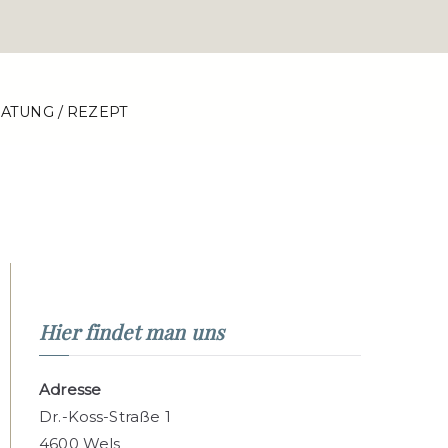
OGIE KILBERTUS
ATUNG / REZEPT
Kilbertus - Facharzt für Haut und
kheiten in Wels, Oberösterreich
x Jakob Kilbertus
Hier findet man uns
Adresse
Dr.-Koss-Straße 1
4600 Wels